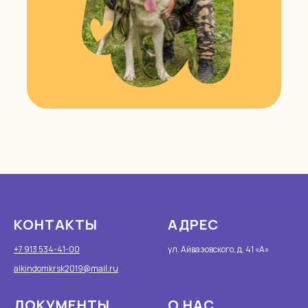
КОНТАКТЫ
АДРЕС
+7 913 534-41-00
ул. Айвазовского, д. 41 «А»
alkindomkrsk2019@mail.ru
ДОКУМЕНТЫ
О НАС