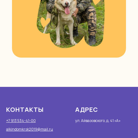
КОНТАКТЫ
АДРЕС
+7 913 534-41-00
ул. Айвазовского, д. 41 «А»
alkindomkrsk2019@mail.ru